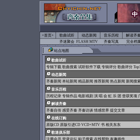
+首页+
歌曲试听
动态新闻
音乐历程
解读齐
齐迷聚会
FLASH MTV
齐秦写真
完全档
站点地图
歌曲试听
专辑下载
歌曲搜索
试听软件下载
专辑评分
歌曲评分
To
动态新闻
齐秦新闻
本站新闻
精品新闻 推荐新闻 热点新闻
新闻搜
音乐历程
历程记录
专辑作品
电影戏剧
演 唱 会
虹 乐 团
曾获奖项
解读齐秦
齐秦自传
感受齐秦
齐秦访谈
情感世界
提交文章
在线订购
原版CD
原版引进CD
VCD+MTV
书
相关东东
歌迷俱乐部
注册会员
登录论坛
贴子搜索
在线帮助
有趣插件