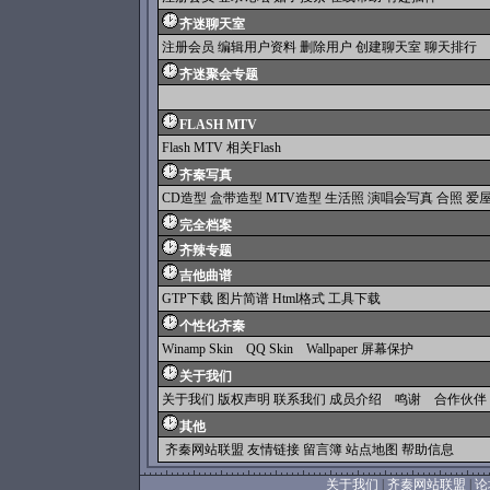
齐迷聊天室
注册会员
编辑用户资料
删除用户
创建聊天室
聊天排行
齐迷聚会专题
FLASH MTV
Flash MTV
相关Flash
齐秦写真
CD造型
盒带造型
MTV造型
生活照
演唱会写真
合照
爱
完全档案
齐辣专题
吉他曲谱
GTP下载
图片简谱
Html格式
工具下载
个性化齐秦
Winamp Skin
QQ Skin
Wallpaper
屏幕保护
关于我们
关于我们
版权声明
联系我们
成员介绍 鸣谢 合作伙伴
其他
齐秦网站联盟
友情链接
留言簿
站点地图
帮助信息
关于我们
|
齐秦网站联盟
|
论