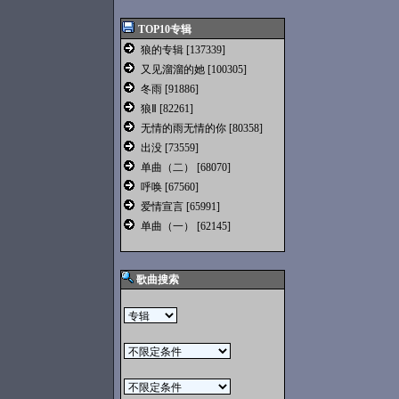
TOP10专辑
狼的专辑
[137339]
又见溜溜的她
[100305]
冬雨
[91886]
狼Ⅱ
[82261]
无情的雨无情的你
[80358]
出没
[73559]
单曲（二）
[68070]
呼唤
[67560]
爱情宣言
[65991]
单曲（一）
[62145]
歌曲搜索