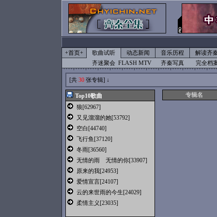
+首页+
歌曲试听
动态新闻
音乐历程
解读齐
齐迷聚会
FLASH MTV
齐秦写真
完全档
[共
30
张专辑] ↓
专辑名
Top10歌曲
狼
[62967]
又见溜溜的她
[53792]
空白
[44740]
飞行鱼
[37120]
冬雨
[36560]
无情的雨 无情的你
[33907]
原来的我
[24953]
爱情宣言
[24107]
云的来世雨的今生
[24029]
柔情主义
[23035]