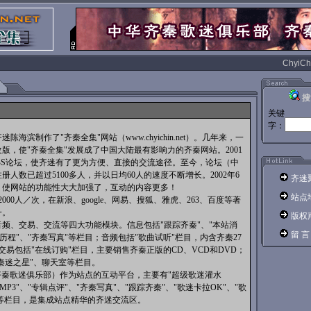
ChyiCh
搜
关键
字：
海滨制作了"齐秦全集"网站（www.chyichin.net）。几年来，一
版，使"齐秦全集"发展成了中国大陆最有影响力的齐秦网站。2001
BS论坛，使齐迷有了更为方便、直接的交流途径。至今，论坛（中
人数已超过5100多人，并以日均60人的速度不断增长。2002年6
齐迷
，使网站的功能性大大加强了，互动的内容更多！
站点
000人／次，在新浪、google、网易、搜狐、雅虎、263、百度等著
一。
版权
、交易、交流等四大功能模块。信息包括"跟踪齐秦"、"本站消
留 言
乐历程"、"齐秦写真"等栏目；音频包括"歌曲试听"栏目，内含齐秦27
交易包括"在线订购"栏目，主要销售齐秦正版的CD、VCD和DVD；
"秦迷之星"、聊天室等栏目。
秦歌迷俱乐部）作为站点的互动平台，主要有"超级歌迷灌水
MP3"、"专辑点评"、"齐秦写真"、"跟踪齐秦"、"歌迷卡拉OK"、"歌
"等栏目，是集成站点精华的齐迷交流区。