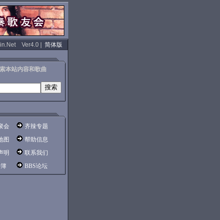
in.Net Ver4.0 |
简体版
索本站内容和歌曲
聚会
齐辣专题
地图
帮助信息
声明
联系我们
 簿
BBS论坛