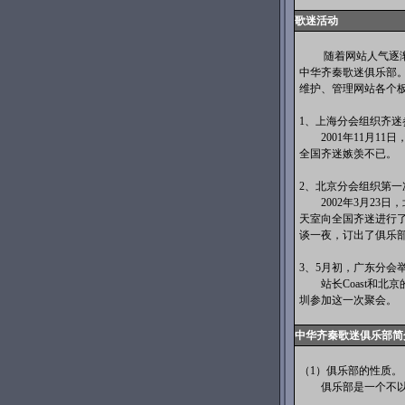
歌迷活动
随着网站人气逐渐旺
中华齐秦歌迷俱乐部
维护、管理网站各个
1、上海分会组织齐迷
2001年11月11
全国齐迷嫉羡不已。
2、北京分会组织第一
2002年3月23日
天室向全国齐迷进行
谈一夜，订出了俱乐
3、5月初，广东分会
站长Coast和北京
圳参加这一次聚会。
中华齐秦歌迷俱乐部简
（1）俱乐部的性质。
俱乐部是一个不以盈