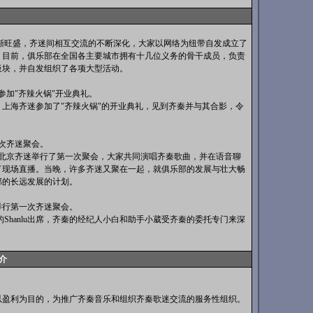
盛，齐迷间相互交流的不断深化，大家以网络为纽带自发成立了
。目前，俱乐部在全国各主要城市拥有十几位义务的骨干成员，负责
板块，并自发组织了各项大型活动。
参加"齐辣火锅"开业典礼。
日，上海齐迷参加了"齐辣火锅"的开业典礼，见到齐秦并与其合影，令
次齐迷聚会。
，北京齐迷举行了第一次聚会，大家共同演唱齐秦歌曲，并在语音聊
了现场直播。当晚，许多齐迷又聚在一起，就俱乐部的发展与壮大畅
部的长远发展的计划。
举行第一次齐迷聚会。
的Shanlu出席，齐秦的经纪人小白和助手小葳受齐秦的委托专门来深
介
利为目的，为推广齐秦音乐和组织齐秦歌迷交流的服务性组织。