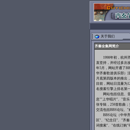
关于我们
齐秦全集网简介
1998年初，杭州齐迷陈
直坚持，并经过多次改
年5月，网站开通了B
华齐秦歌迷俱乐部）注册
月底第四版本的推出
目前，网站日流量为12
名搜索引擎上排名第
网站包括信息、音频
息""上华唱片"、"音
张专辑，259首歌曲；
交流包括BBS论坛、
BBS论坛（中华齐
区"、"纪念日"、"齐秦
词搜索"、"在线订购