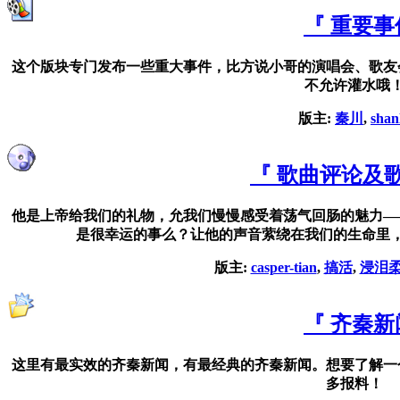
『 重要事
这个版块专门发布一些重大事件，比方说小哥的演唱会、歌友
不允许灌水哦
版主:
秦川
,
shan
『 歌曲评论及
他是上帝给我们的礼物，允我们慢慢感受着荡气回肠的魅力—
是很幸运的事么？让他的声音萦绕在我们的生命里
版主:
casper-tian
,
搞活
,
浸泪
『 齐秦新
这里有最实效的齐秦新闻，有最经典的齐秦新闻。想要了解一
多报料！