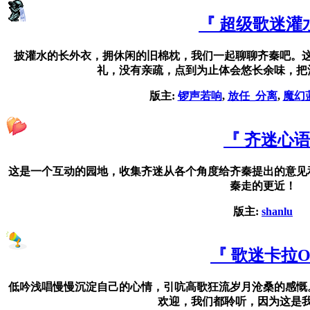
『 超级歌迷灌
披灌水的长外衣，拥休闲的旧棉枕，我们一起聊聊齐秦吧。
礼，没有亲疏，点到为止体会悠长余味，把
版主:
锣声若响
,
放任_分离
,
魔幻
『 齐迷心语
这是一个互动的园地，收集齐迷从各个角度给齐秦提出的意见
秦走的更近！
版主:
shanlu
『 歌迷卡拉O
低吟浅唱慢慢沉淀自己的心情，引吭高歌狂流岁月沧桑的感慨
欢迎，我们都聆听，因为这是