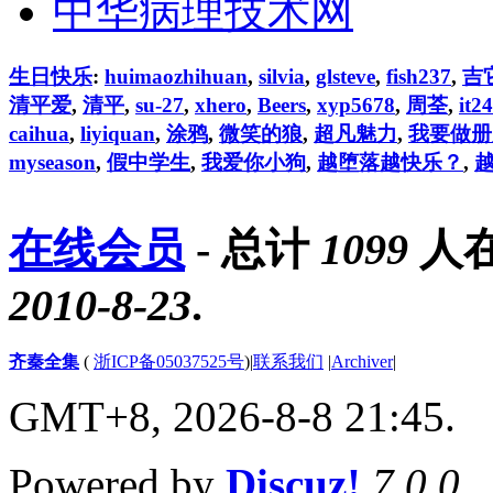
中华病理技术网
生日快乐
:
huimaozhihuan
,
silvia
,
glsteve
,
fish237
,
吉
清平爱
,
清平
,
su-27
,
xhero
,
Beers
,
xyp5678
,
周荃
,
it24
caihua
,
liyiquan
,
涂鸦
,
微笑的狼
,
超凡魅力
,
我要做册
myseason
,
假中学生
,
我爱你小狗
,
越堕落越快乐？
,
在线会员
- 总计
1099
人在
2010-8-23
.
齐秦全集
(
浙ICP备05037525号
)
|
联系我们
|
Archiver
|
GMT+8, 2026-8-8 21:45.
Powered by
Discuz!
7.0.0