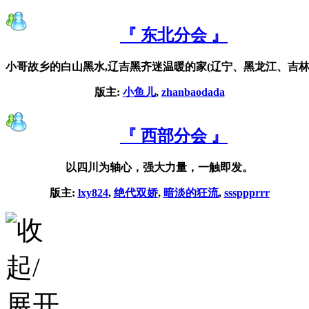
『 东北分会 』
小哥故乡的白山黑水,辽吉黑齐迷温暖的家(辽宁、黑龙江、吉林
版主:
小鱼儿
,
zhanbaodada
『 西部分会 』
以四川为轴心，强大力量，一触即发。
版主:
lxy824
,
绝代双娇
,
暗淡的狂流
,
sssppprrr