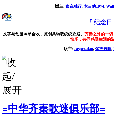
版主:
狼在独行
,
木吉他1974
,
Wal
『 纪念日
文字与动漫照单全收，原创共转载统统欢迎。
齐秦之外的一切
快乐，共同感受生活的
版主:
casper-tian
,
锣声若响
,
≡中华齐秦歌迷俱乐部≡