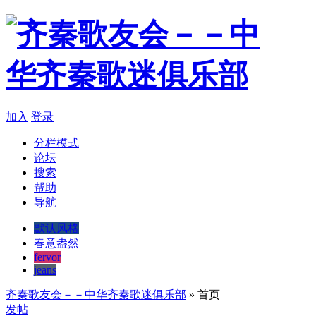
加入
登录
分栏模式
论坛
搜索
帮助
导航
默认风格
春意盎然
fervor
jeans
齐秦歌友会－－中华齐秦歌迷俱乐部
» 首页
发帖