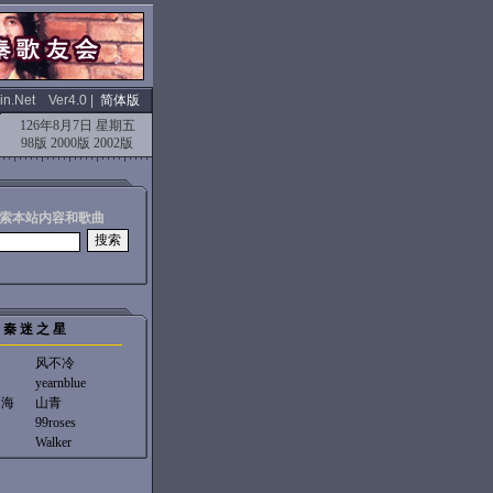
in.Net Ver4.0 |
简体版
126年8月7日 星期五
98版
2000版
2002版
索本站内容和歌曲
秦 迷 之 星
风不冷
yearnblue
的海
山青
99roses
Walker