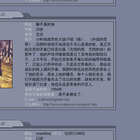
个人网站：
http://www.creditcn.net
-15
网名：
睡不着的海
年龄：
26岁
来自：
北京
简介：
小时候就常听大孩子唱《狼》、《外面的世
界》，但那时候我不知道也不关心是谁的歌。真正开
始注意到齐秦已经是出版《无情的雨、无情的你》的
那年了，他的声音伴随着我度过了高考前的那段日
子。上大学后，开始注意收集齐秦以前的磁带和歌曲
了。正如人们所评价的，凡是走过青春的人，都会在
成长的路上遇到齐秦。我那时候也自然而然的喜欢上
了他的音乐，喜欢上他的嗓音。每个人都在老去，我
们不能因为齐秦失去了往日的光辉，就有所失落。即
使长满了白发，他也永远是青春的代言人。
喜爱齐秦时间：
1994年
拥有齐秦歌曲数量：
差不多都全了。
E-mail：
wakesea@gmail.com
个人网站：
http://www.wakesea.com/music.htm
-15
网名：
yearnblue(
OICQ：
QQ9123400)
年龄：
23岁