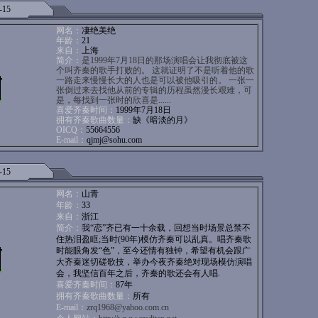
-15
网名：
凄绝美绝
年龄：
21
来自：
上海
简介：
是1999年7月18日的那场演唱会让我彻底被这
个叫齐秦的歌手打败的。 这就证明了不是听着他的歌
一路走来慢慢长大的人也是可以被他吸引的。 一张一
张倒过来去找他从前的专辑的历程虽然漫长艰难，可
是，每找到一张时的欣喜是......
喜爱齐秦时间：
1999年7月18日
拥有齐秦歌曲数量：
缺《暗淡的月》
OICQ：
55664556
E-mail：
qjmj@sohu.com
-15
网名：
山青
年龄：
33
来自：
浙江
简介：
我“恋”齐已有一十余载，回想当时场景总禁不
住热泪盈眶;当时(90年)模仿齐秦可以乱真。唱齐秦歌
时能眼角发“色”，至今还情有独钟，希望有机会跟广
大齐秦迷切磋歌技，举办今夜齐秦绝对现场模仿演唱
会，我坚信百年之后，齐秦的歌还会有人唱.
喜爱齐秦时间：
87年
拥有齐秦歌曲数量：
所有
E-mail：
zrq1968@yahoo.com.cn