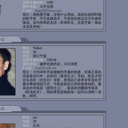
喜爱齐秦时间：
16年
拥有专辑：
几乎全部
E-mail：
dugq38@eyou.com
简介：我热爱齐秦，没有什么理由。虽然在他同时期
的歌手里，不乏各路高手，可是我仍然仅仅为齐秦而
激动。说句简单的实话：听来听去，还是齐秦！我会
永远支持他！
-12
网名：
Walker
年龄：
30
来自：
浙江宁波
喜爱齐秦时间：
1991年
拥有专辑：
磁带也算的话，10几张吧
E-mail：
scarf@cnnb.net
简介：大约88年开始接触到齐秦的歌曲，但真正喜欢
应该是在91年，从听到《柔情主义》开始。然后才回
过头去听《纪念日》等歌，发现自己原来非常喜欢齐
秦诠释摇滚的方式，可能是跟自己的性格类似吧。最
喜欢的专辑是《柔情主义》，最喜欢的翻唱专辑是
《暗淡的月》。我的梦想是能跟他一起同台演唱一首
歌，呵呵。
-15
网名：
oio
年龄：
30
来自：
台北