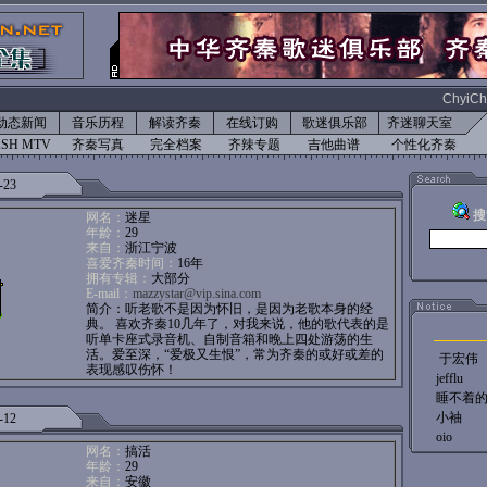
ChyiCh
动态新闻
音乐历程
解读齐秦
在线订购
歌迷俱乐部
齐迷聊天室
ASH MTV
齐秦写真
完全档案
齐辣专题
吉他曲谱
个性化齐秦
-23
搜
网名：
迷星
年龄：
29
来自：
浙江宁波
喜爱齐秦时间：
16年
拥有专辑：
大部分
E-mail：
mazzystar@vip.sina.com
简介：听老歌不是因为怀旧，是因为老歌本身的经
典。 喜欢齐秦10几年了，对我来说，他的歌代表的是
听单卡座式录音机、自制音箱和晚上四处游荡的生
活。爱至深，“爱极又生恨”，常为齐秦的或好或差的
于宏伟
表现感叹伤怀！
jefflu
睡不着
小袖
-12
oio
网名：
搞活
年龄：
29
来自：
安徽