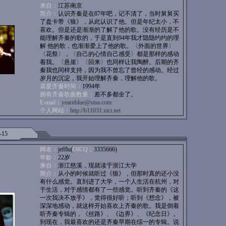
来自：
江苏南京
简介：
认识齐秦是在87年吧，记不清了，当时舅舅买
了盘卡带《狼》，从此认识了他。但是年纪太小，不
喜欢。但是还是渐渐的了解了他的歌。没有经历是不
能理解齐秦的歌的，于是直到94年我才隐隐约约的理
解 他的歌，也渐渐爱上了他的歌。〈外面的世界〉
〈花祭〉，〈自己的心情自己感受〉都是那样的感动
着我。〈悬崖〉〈回来〉也同样让我陶醉。后期的齐
秦我也同样支持，因为我不曾忘了曾经的感动。经过
岁月的沉淀，我开始理解齐秦，理解他的歌。
喜爱齐秦时间：
1994年
拥有齐秦歌曲数量：
差不多都全了。
E-mail：
yearnblue@sina.com
个人网站：
http://b11031.xici.net
-15
网名：
jefflu(
OICQ：
3335666)
年龄：
22岁
来自：
浙江慈溪，现就读于浙江大学
简介：
从小的时候就听过《狼》，但那时真的还小没
有什么感觉。直到进了大学，一个人生活在杭州，对
于生活，对于感情都有了一些感觉。听到齐秦的《这
一次我决不放手》，觉得很好听；听到《想念》，被
深深地感动，就这样开始喜欢上齐秦的歌。我是倒着
听齐秦专辑的，《丝路》、《边界》、《纪念日》。
到现在，我最喜欢的还是齐秦早期在综一的专辑。说