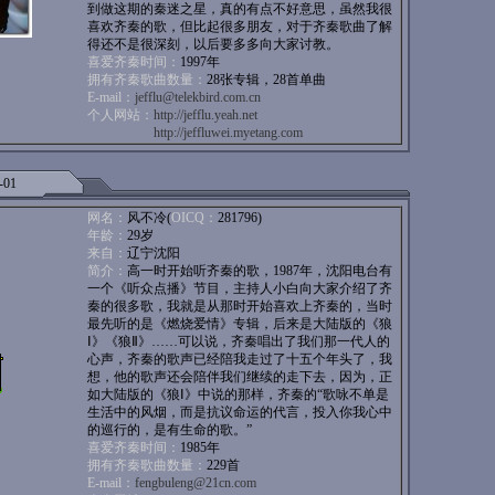
到做这期的秦迷之星，真的有点不好意思，虽然我很
喜欢齐秦的歌，但比起很多朋友，对于齐秦歌曲了解
得还不是很深刻，以后要多多向大家讨教。
喜爱齐秦时间：
1997年
拥有齐秦歌曲数量：
28张专辑，28首单曲
E-mail：
jefflu@telekbird.com.cn
个人网站：
http://jefflu.yeah.net
http://jeffluwei.myetang.com
-01
网名：
风不冷(
OICQ：
281796)
年龄：
29岁
来自：
辽宁沈阳
简介：
高一时开始听齐秦的歌，1987年，沈阳电台有
一个《听众点播》节目，主持人小白向大家介绍了齐
秦的很多歌，我就是从那时开始喜欢上齐秦的，当时
最先听的是《燃烧爱情》专辑，后来是大陆版的《狼
Ⅰ》《狼Ⅱ》……可以说，齐秦唱出了我们那一代人的
心声，齐秦的歌声已经陪我走过了十五个年头了，我
想，他的歌声还会陪伴我们继续的走下去，因为，正
如大陆版的《狼Ⅰ》中说的那样，齐秦的“歌咏不单是
生活中的风烟，而是抗议命运的代言，投入你我心中
的巡行的，是有生命的歌。”
喜爱齐秦时间：
1985年
拥有齐秦歌曲数量：
229首
E-mail：
fengbuleng@21cn.com