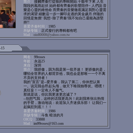
简介：
接觸齊秦打從狼的專輯開始.十餘年下來 人生
階段的風雨起伏 始終都有齊秦的歌聲陪伴~ 人們說:音
樂是心靈的維他命 而齊秦的音樂徹底滿足我對心靈需
求的渴望 細數這一步一腳印走過的黃金歲月.伴隨的
回憶是無價! 我想~除了齊秦!我不知自己還能為誰堅
持!!
喜爱齐秦时间：
1985
所缺专辑：
正式發行的專輯都有吧
Mail：
oio80008@yahoo.com.tw
-15
网名：
99roses
年龄：
永远25
来自：
深圳
简介：
我骄傲，因为我是第一批齐迷！ 更骄傲的是，
哪怕全世界的人都背弃他，我也会是那唯一一个不离
不弃的支持者！
我的"宣言"是--爱齐秦，我认了第二，你休想认第
一。说完我会昂起头颅，做天下唯我独尊状。嘿嘿！
真狂妄！一定有人不服气。
那就是说，你比我更迷更忠诚了？
--别想气我，这样的话我更高兴！此刻我将张出热情
的手臂，激动地说：欢迎加入齐迷俱乐部！ 让我们一
起疯狂到底！！！
喜爱齐秦时间：
1986
所缺专辑：
斗鱼 暗淡的月
OICQ：
33888
Mail：
im99roses@163.com